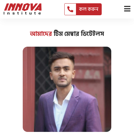
কল করুন
আমাদের
টিম মেম্বার ডিটেইলস